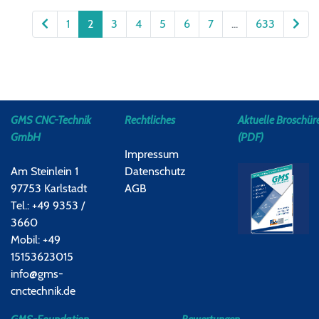
1
2
3
4
5
6
7
...
633
GMS CNC-Technik
Rechtliches
Aktuelle Broschür
GmbH
(PDF)
Impressum
Am Steinlein 1
Datenschutz
97753 Karlstadt
AGB
Tel.: +49 9353 /
3660
Mobil: +49
15153623015
info@gms-
cnctechnik.de