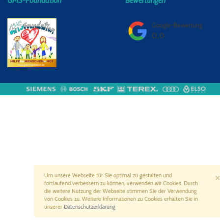
GMS-Foundation
Bewertungen
Google-Bewertung
0,0
×
Um unsere Webseite für Sie optimal zu gestalten und
fortlaufend verbessern zu können, verwenden wir Cookies. Durch
die weitere Nutzung der Webseite stimmen Sie der Verwendung
von Cookies zu. Weitere Informationen zu Cookies erhalten Sie in
unserer
Datenschutzerklärung