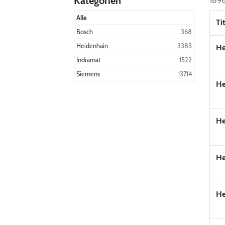
Kategorien
1898
Alle
Ti
Bosch
368
Heidenhain
3383
He
Indramat
1522
Siemens
13714
He
He
He
He