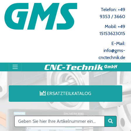
Telefon: +49
9353 / 3660
Mobil: +49
15153623015
E-Mail:
info@gms-
cnctechnik.de
ERSATZTEILKATALOG