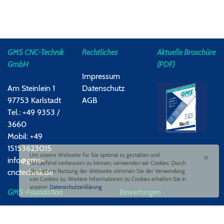
GMS CNC-Technik
Rechtliches
Aktuelle Broschüre
GmbH
(PDF)
Impressum
Am Steinlein 1
Datenschutz
97753 Karlstadt
AGB
Tel.: +49 9353 /
3660
Mobil: +49
15153623015
×
Um unsere Webseite für Sie optimal zu gestalten und
info@gms-
fortlaufend verbessern zu können, verwenden wir Cookies. Durch
cnctechnik.de
die weitere Nutzung der Webseite stimmen Sie der Verwendung
von Cookies zu. Weitere Informationen zu Cookies erhalten Sie in
unserer
Datenschutzerklärung
GMS-Foundation
Bewertungen
Google-Bewertung