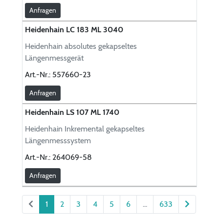
Anfragen
Heidenhain LC 183 ML 3040
Heidenhain absolutes gekapseltes
Längenmessgerät
Art.-Nr.:
557660-23
Anfragen
Heidenhain LS 107 ML 1740
Heidenhain Inkremental gekapseltes
Längenmesssystem
Art.-Nr.:
264069-58
Anfragen
1
2
3
4
5
6
...
633