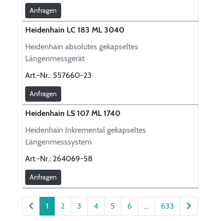
Anfragen
Heidenhain LC 183 ML 3040
Heidenhain absolutes gekapseltes
Längenmessgerät
Art.-Nr.:
557660-23
Anfragen
Heidenhain LS 107 ML 1740
Heidenhain Inkremental gekapseltes
Längenmesssystem
Art.-Nr.:
264069-58
Anfragen
1
2
3
4
5
6
...
633