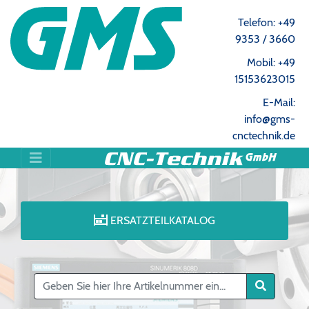
Telefon: +49
9353 / 3660
Mobil: +49
15153623015
E-Mail:
info@gms-
cnctechnik.de
ERSATZTEILKATALOG