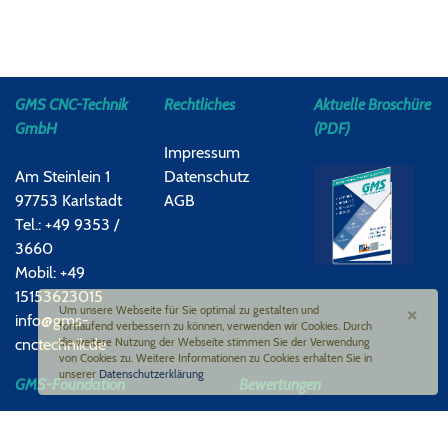
GMS CNC-Technik
Rechtliches
Aktuelle Broschüre
GmbH
(PDF)
Impressum
Am Steinlein 1
Datenschutz
97753 Karlstadt
AGB
Tel.: +49 9353 /
3660
Mobil: +49
15153623015
×
Um unsere Webseite für Sie optimal zu gestalten und
info@gms-
fortlaufend verbessern zu können, verwenden wir Cookies. Durch
cnctechnik.de
die weitere Nutzung der Webseite stimmen Sie der Verwendung
von Cookies zu. Weitere Informationen zu Cookies erhalten Sie in
unserer
Datenschutzerklärung
GMS-Foundation
Bewertungen
Google-Bewertung