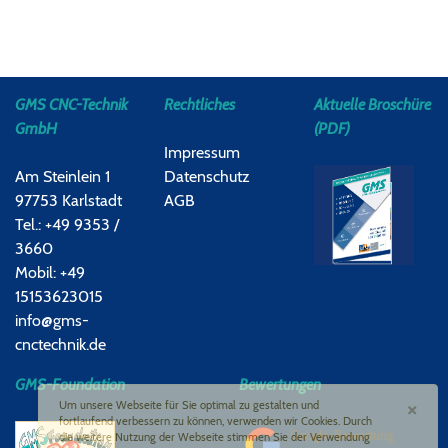
GMS CNC-Technik
Rechtliches
Aktuelle Broschüre
GmbH
(PDF)
Impressum
Am Steinlein 1
Datenschutz
97753 Karlstadt
AGB
Tel.: +49 9353 /
3660
Mobil: +49
15153623015
info@gms-
cnctechnik.de
GMS-Foundation
Bewertungen
×
Um unsere Webseite für Sie optimal zu gestalten und
fortlaufend verbessern zu können, verwenden wir Cookies. Durch
Google-Bewertung
die weitere Nutzung der Webseite stimmen Sie der Verwendung