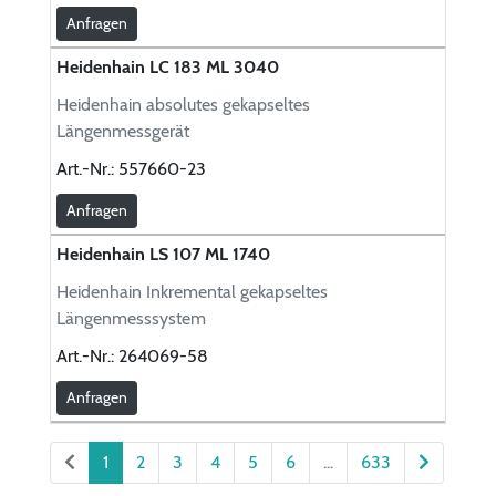
Anfragen
Heidenhain LC 183 ML 3040
Heidenhain absolutes gekapseltes
Längenmessgerät
Art.-Nr.:
557660-23
Anfragen
Heidenhain LS 107 ML 1740
Heidenhain Inkremental gekapseltes
Längenmesssystem
Art.-Nr.:
264069-58
Anfragen
1
2
3
4
5
6
...
633