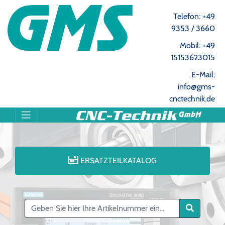
Telefon: +49
9353 / 3660
Mobil: +49
15153623015
E-Mail:
info@gms-
cnctechnik.de
ERSATZTEILKATALOG